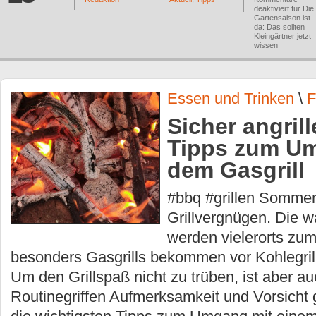
deaktiviert
für Die
Gartensaison ist
da: Das sollten
Kleingärtner jetzt
wissen
Essen und Trinken
\
F
Sicher angrill
Tipps zum U
dem Gasgrill
#bbq #grillen Sommer
Grillvergnügen. Die 
werden vielerorts zum
besonders Gasgrills bekommen vor Kohlegrill
Um den Grillspaß nicht zu trüben, ist aber au
Routinegriffen Aufmerksamkeit und Vorsicht 