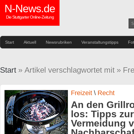
N-News.de
Die Stuttgarter Online-Zeitung
Start
Aktuell
Newsrubriken
Veranstaltungstipps
Fo
Start
» Artikel verschlagwortet mit » Fre
Freizeit
\
Recht
An den Grillro
los: Tipps zur
Vermeidung 
Nachbarschaft