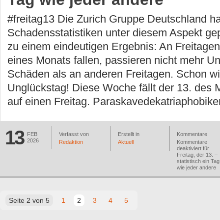
#freitag13 Die Zurich Gruppe Deutschland ha
Schadensstatistiken unter diesem Aspekt ge
zu einem eindeutigen Ergebnis: An Freitagen,
eines Monats fallen, passieren nicht mehr U
Schäden als an anderen Freitagen. Schon wi
Unglückstag! Diese Woche fällt der 13. des 
auf einen Freitag. Paraskavedekatriaphobiker
13
FEB
Verfasst von
Erstellt in
Kommentare
2026
Redaktion
Aktuell
Kommentare
deaktiviert
für
Freitag, der 13. –
statistisch ein Tag
wie jeder andere
Seite 2 von 5
1
2
3
4
5