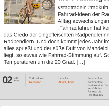
#stadtradeln #radkult
Fahrrad-Ideen der R
Alltag abwechslungsr
„Fahrradfahren hat kei
das Credo der eingefleischten Radpendlerin
Radpendlern. Und doch kommt jedes Jahr im
alles sprießt und der süße Duft von Mandelblü
liegt, so etwas wie Fahrrad-Stimmung auf. 
Temperaturen um die 20 Grad: […]
02
MAI
Verfasst von
Erstellt in
Kommentare
2026
Redaktion
Aktuell
,
Tipps
Kommentare
deaktiviert
für So
versüßt das
Fahrrad die
Frühlingszeit