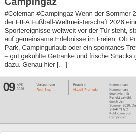
Campingaz
#Coleman #Campingaz Wenn der Sommer 20
der FIFA Fußball-Weltmeisterschaft 2026 ein
Sportereignisse weltweit vor der Tür steht, st
auf gemeinsame Erlebnisse im Freien. Ob Pu
Park, Campingurlaub oder ein spontanes Tre
– gut gekühlte Getränke und frische Snacks 
dazu. Genau hier […]
09
APR
Verfasst von
Erstellt in
Kommentare
2026
Red. Stgt.
Aktuell
,
Promotion
Kommentare
deaktiviert
für
Perfekt gekühlt
durch den
Sommer 2026: Di
SNAP ’N GO
Kühlboxen von
Campingaz