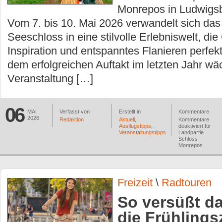
Monrepos in Ludwigs
Vom 7. bis 10. Mai 2026 verwandelt sich das 
Seeschloss in eine stilvolle Erlebniswelt, di
Inspiration und entspanntes Flanieren perfek
dem erfolgreichen Auftakt im letzten Jahr wä
Veranstaltung […]
06
MAI
Verfasst von
Erstellt in
Kommentare
2026
Redaktion
Aktuell
,
Kommentare
Ausflugstipps
,
deaktiviert
für
Veranstaltungstipps
Landpartie
Schloss
Monrepos
Freizeit
\
Radtouren
So versüßt d
die Frühlings