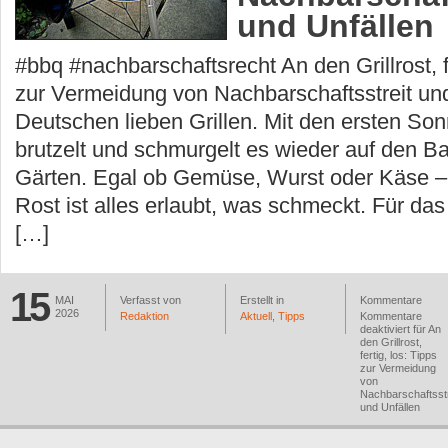
und Unfällen
#bbq #nachbarschaftsrecht An den Grillrost, fe
zur Vermeidung von Nachbarschaftsstreit un
Deutschen lieben Grillen. Mit den ersten So
brutzelt und schmurgelt es wieder auf den B
Gärten. Egal ob Gemüse, Wurst oder Käse –
Rost ist alles erlaubt, was schmeckt. Für das 
[…]
15
MAI
Verfasst von
Erstellt in
Kommentare
2026
Redaktion
Aktuell
,
Tipps
Kommentare
deaktiviert
für An
den Grillrost,
fertig, los: Tipps
zur Vermeidung
von
Nachbarschaftsstr
und Unfällen