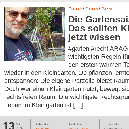
Freizeit
\
Garten
\
Recht
Die Gartensai
Das sollten K
jetzt wissen
#garten #recht ARAG 
wichtigsten Regeln fü
den ersten warmen Ta
wieder in den Kleingarten. Ob pflanzen, ernt
entspannen: Die eigene Parzelle bietet Raum
Doch wer einen Kleingarten nutzt, bewegt sic
rechtsfreien Raum. Die wichtigste Rechtsgru
Leben im Kleingarten ist […]
13
MAI
Verfasst von
Erstellt in
Kommentare
2026
Redaktion
Aktuell
,
Tipps
Kommentare