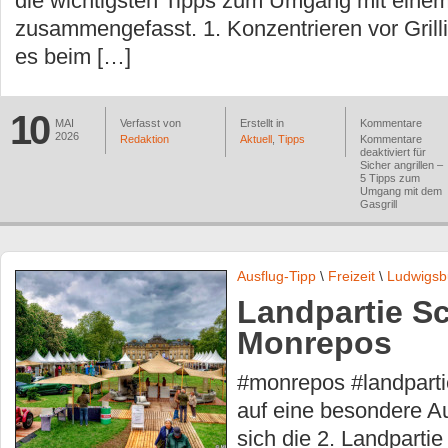
die wichtigsten Tipps zum Umgang mit einem
zusammengefasst. 1. Konzentrieren vor Gril
es beim […]
10
MAI
Verfasst von
Erstellt in
Kommentare
2026
Redaktion
Aktuell
,
Tipps
Kommentare
deaktiviert
für
Sicher angrillen –
5 Tipps zum
Umgang mit dem
Gasgrill
Ausflug-Tipp
\
Freizeit
\
Ludwigsb
Landpartie S
Monrepos
#monrepos #landparti
auf eine besondere Aus
sich die 2. Landparti