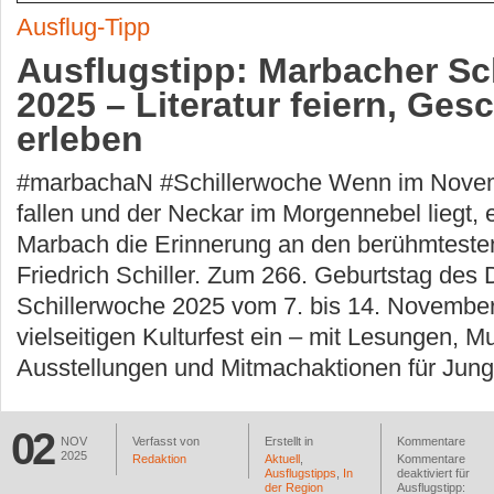
Ausflug-Tipp
Ausflugstipp: Marbacher Sc
2025 – Literatur feiern, Ges
erleben
#marbachaN #Schillerwoche Wenn im Novemb
fallen und der Neckar im Morgennebel liegt, 
Marbach die Erinnerung an den berühmteste
Friedrich Schiller. Zum 266. Geburtstag des D
Schillerwoche 2025 vom 7. bis 14. Novembe
vielseitigen Kulturfest ein – mit Lesungen, Mu
Ausstellungen und Mitmachaktionen für Jung
02
NOV
Verfasst von
Erstellt in
Kommentare
2025
Redaktion
Aktuell
,
Kommentare
Ausflugstipps
,
In
deaktiviert
für
der Region
Ausflugstipp: