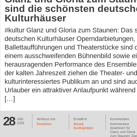
sind die schönsten deutsc
Kulturhäuser
#kultur Glanz und Gloria zum Staunen: Das 
deutschen Kulturhäuser Operndarbietungen,
Ballettaufführungen und Theaterstücke sind o
einem ausschweifenden Bühnenbild sowie ei
herausragenden Performance des Ensembles
der kalten Jahreszeit ziehen die Theater- u
kulturinteressiertes Publikum an und sind auc
Urlauber ein attraktiver Anlaufpunkt während 
[…]
28
JAN
Verfasst von
Erstellt in
Kommentare
2026
Redaktion
Aktuell
,
Kommentare
Ausflugstipps
deaktiviert
für
Glanz und Gloria
zum Staunen: Da