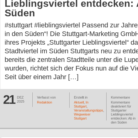
Lieblingsviertel entdecken:
Süden
#stuttgart #lieblingsviertel Passend zur Jahre
in den Süden“! Die Stuttgart-Marketing Gmb
ihres Projekts „Stuttgarter Lieblingsviertel“ da
Stadtviertel im Süden Stuttgarts neu zu en
bereits die zentralen Stadtteile unter die L
wurden, richtet sich der Fokus nun auf die Vi
Seit über einem Jahr […]
21
DEZ
Verfasst von
Erstellt in
Kommentare
2025
Redaktion
Aktuell
,
In
Kommentare
Stuttgart
,
deaktiviert
für
Veranstaltungstipps
,
Stuttgarter
Wegweiser
Lieblingsviertel
Stuttgart
entdecken: Ab in
den Süden