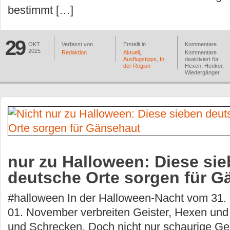
bestimmt […]
29
OKT
Verfasst von
Erstellt in
Kommentare
2025
Redaktion
Aktuell
,
Kommentare
Ausflugstipps
,
In
deaktiviert
für
der Region
Hexen, Henker,
Wiedergänger
nur zu Halloween: Diese si
deutsche Orte sorgen für G
#halloween In der Halloween-Nacht vom 31. 
01. November verbreiten Geister, Hexen un
und Schrecken. Doch nicht nur schaurige Ge