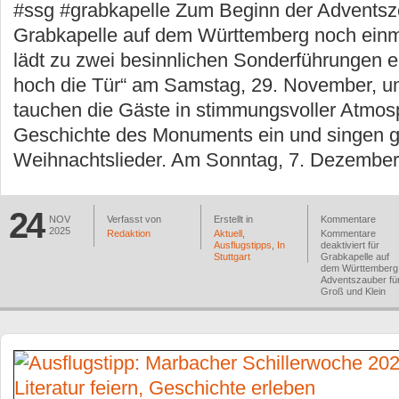
#ssg #grabkapelle Zum Beginn der Adventszei
Grabkapelle auf dem Württemberg noch einm
lädt zu zwei besinnlichen Sonderführungen e
hoch die Tür“ am Samstag, 29. November, u
tauchen die Gäste in stimmungsvoller Atmosp
Geschichte des Monuments ein und singen
Weihnachtslieder. Am Sonntag, 7. Dezember
24
NOV
Verfasst von
Erstellt in
Kommentare
2025
Redaktion
Aktuell
,
Kommentare
Ausflugstipps
,
In
deaktiviert
für
Stuttgart
Grabkapelle auf
dem Württemberg
Adventszauber fü
Groß und Klein