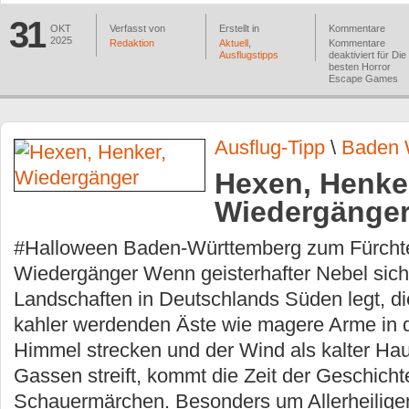
31
OKT
Verfasst von
Erstellt in
Kommentare
2025
Redaktion
Aktuell
,
Kommentare
Ausflugstipps
deaktiviert
für Die
besten Horror
Escape Games
Ausflug-Tipp
\
Baden 
Hexen, Henke
Wiedergänge
#Halloween Baden-Württemberg zum Fürcht
Wiedergänger Wenn geisterhafter Nebel sich
Landschaften in Deutschlands Süden legt, d
kahler werdenden Äste wie magere Arme in 
Himmel strecken und der Wind als kalter Ha
Gassen streift, kommt die Zeit der Geschich
Schauermärchen. Besonders um Allerheiligen