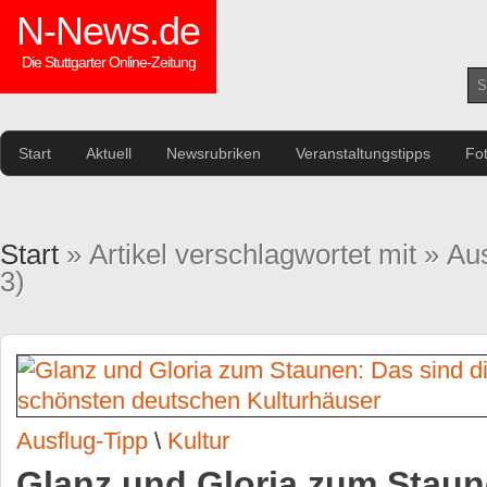
N-News.de
Die Stuttgarter Online-Zeitung
Start
Aktuell
Newsrubriken
Veranstaltungstipps
Fo
Start
» Artikel verschlagwortet mit » Au
3)
Ausflug-Tipp
\
Kultur
Glanz und Gloria zum Staun