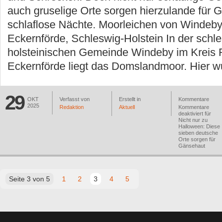
auch gruselige Orte sorgen hierzulande für
schlaflose Nächte. Moorleichen von Windeby
Eckernförde, Schleswig-Holstein In der schl
holsteinischen Gemeinde Windeby im Kreis
Eckernförde liegt das Domslandmoor. Hier 
29
OKT
Verfasst von
Erstellt in
Kommentare
2025
Redaktion
Aktuell
Kommentare
deaktiviert
für
Nicht nur zu
Halloween: Diese
sieben deutsche
Orte sorgen für
Gänsehaut
Seite 3 von 5
1
2
3
4
5