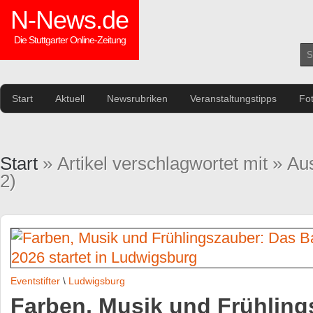
N-News.de
Die Stuttgarter Online-Zeitung
Start
Aktuell
Newsrubriken
Veranstaltungstipps
Fo
Start
» Artikel verschlagwortet mit » Au
2)
Eventstifter
\
Ludwigsburg
Farben, Musik und Frühling