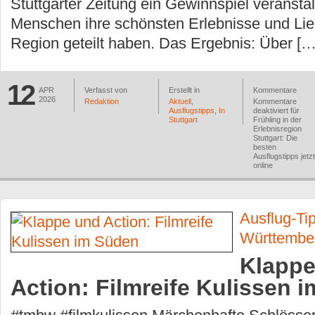
Stuttgarter Zeitung ein Gewinnspiel veranstal
Menschen ihre schönsten Erlebnisse und Lieb
Region geteilt haben. Das Ergebnis: Über […
12
APR
Verfasst von
Erstellt in
Kommentare
2026
Redaktion
Aktuell
,
Kommentare
Ausflugstipps
,
In
deaktiviert
für
Stuttgart
Frühling in der
Erlebnisregion
Stuttgart: Die
besten
Ausflugstipps jetzt
online
Ausflug-Ti
Württembe
Klappe
Action: Filmreife Kulissen 