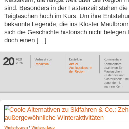
sind. Besonders in der Fastenzeit stehen die 
Teigtaschen hoch im Kurs. Um ihre Entstehun
bekannte Legende, die ins Kloster Maulbronn
sich die Geschichte historisch nicht belegen l
doch einen […]
20
FEB
Verfasst von
Erstellt in
Kommentare
2026
Redaktion
Aktuell
,
Kommentare
Ausflugstipps
,
In
deaktiviert
für
der Region
Maultaschen,
Fastenzeit und
Klosterleben: Eine
Legende mit
wahrem Kern
Wintertouren
\
Winterurlaub