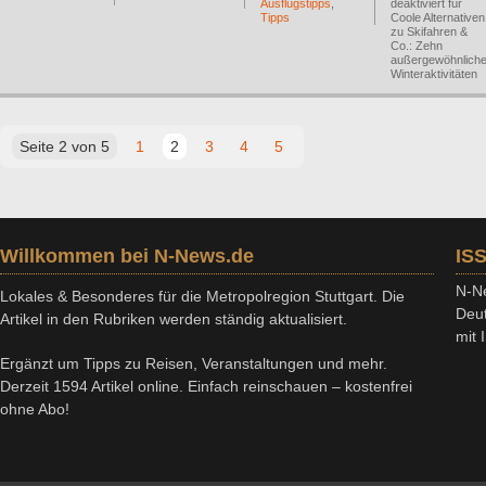
Ausflugstipps
,
deaktiviert
für
Tipps
Coole Alternativen
zu Skifahren &
Co.: Zehn
außergewöhnlich
Winteraktivitäten
Seite 2 von 5
1
2
3
4
5
Willkommen bei N-News.de
IS
N-Ne
Lokales & Besonderes für die Metropolregion Stuttgart. Die
Deut
Artikel in den Rubriken werden ständig aktualisiert.
mit
Ergänzt um Tipps zu Reisen, Veranstaltungen und mehr.
Derzeit 1594 Artikel online. Einfach reinschauen – kostenfrei
ohne Abo!