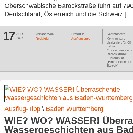
Oberschwäbische Barockstraße führt auf 790
Deutschland, Österreich und die Schweiz […
17
APR
Verfasst von
Erstellt in
Kommentare
2026
Redaktion
Ausflugstipps
Kommentare
deaktiviert
für 60
Jahre
Oberschwäbisch
Barockstraße:
Jubiläum im
„Himmelreich des
Barock“
Ausflug-Tipp
\
Baden Württemberg
WIE? WO? WASSER! Überr
Wassergeschichten aus Ba