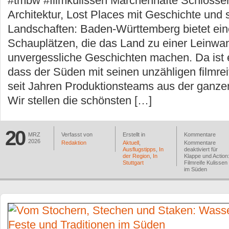
#tmbw #filmkulissen Märchenhafte Schlösse
Architektur, Lost Places mit Geschichte und 
Landschaften: Baden-Württemberg bietet eine
Schauplätzen, die das Land zu einer Leinwan
unvergessliche Geschichten machen. Da ist 
dass der Süden mit seinen unzähligen filmre
seit Jahren Produktionsteams aus der ganzen
Wir stellen die schönsten […]
20
MRZ
Verfasst von
Erstellt in
Kommentare
2026
Redaktion
Aktuell
,
Kommentare
Ausflugstipps
,
In
deaktiviert
für
der Region
,
In
Klappe und Action
Stuttgart
Filmreife Kulissen
im Süden