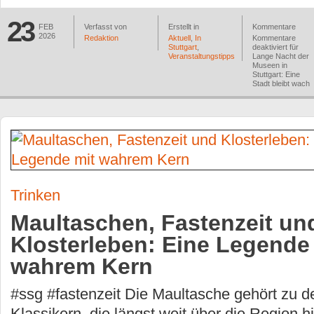
23
FEB
Verfasst von
Erstellt in
Kommentare
2026
Redaktion
Aktuell
,
In
Kommentare
Stuttgart
,
deaktiviert
für
Veranstaltungstipps
Lange Nacht der
Museen in
Stuttgart: Eine
Stadt bleibt wach
Trinken
Maultaschen, Fastenzeit un
Klosterleben: Eine Legende
wahrem Kern
#ssg #fastenzeit Die Maultasche gehört zu 
Klassikern, die längst weit über die Region 