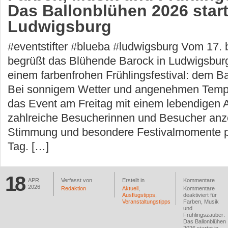
Das Ballonblühen 2026 start
Ludwigsburg
#eventstifter #blueba #ludwigsburg Vom 17. b
begrüßt das Blühende Barock in Ludwigsbur
einem farbenfrohen Frühlingsfestival: dem B
Bei sonnigem Wetter und angenehmen Tempe
das Event am Freitag mit einem lebendigen A
zahlreiche Besucherinnen und Besucher anz
Stimmung und besondere Festivalmomente p
Tag. […]
18
APR
Verfasst von
Erstellt in
Kommentare
2026
Redaktion
Aktuell
,
Kommentare
Ausflugstipps
,
deaktiviert
für
Veranstaltungstipps
Farben, Musik
und
Frühlingszauber:
Das Ballonblühen